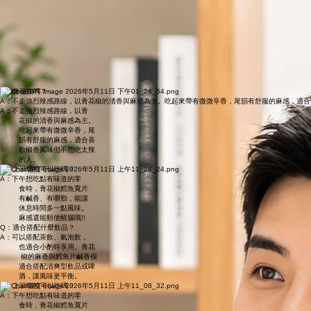
配青花椒的清香調味，整
體風味偏香麻鹹香，能降
低單一魚味的厚重感，吃
起來更有層次。
A：尾韻會有青花椒的微麻感
，但不是強烈麻到不舒服
的類型。整體偏向清爽香
麻，讓人留下風味記憶
​Q：吃完嘴巴會很麻嗎？
​Q：會很辣嗎？
A：不走強烈辣感路線，以青花椒的清香與麻感為主。吃起來帶有微微辛香，尾韻有舒服的麻感，適合
A：不走強烈辣感路線，以青
花椒的清香與麻感為主。
吃起來帶有微微辛香，尾
韻有舒服的麻感，適合喜
歡椒香風味但不想吃太辣
的人。
​Q：上班嘴饞可以吃嗎？
A：下午想吃點有味道的零
食時，青花椒鱈魚寬片
有鹹香、有嚼勁，能讓
休息時間多一點風味。
麻感還能順便醒腦哦!!
​Q：適合搭配什麼飲品？
A：可以搭配茶飲、氣泡飲，
也適合小酌時享用。青花
椒的麻香與鱈魚片鹹香很
適合搭配清爽型飲品或啤
酒，讓風味更平衡。
​Q：上班嘴饞可以吃嗎？
A：下午想吃點有味道的零
食時，青花椒鱈魚寬片