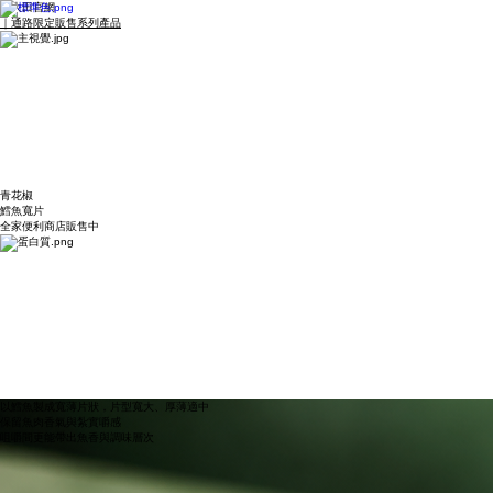
​｜大田官網
｜通路限定販售系列產品
​青花椒
鱈魚寬片
​全家便利商店販售中
以鱈魚製成寬薄片狀，片型寬大、厚薄適中
保留魚肉香氣與紮實嚼感
咀嚼間更能帶出魚香與調味層次