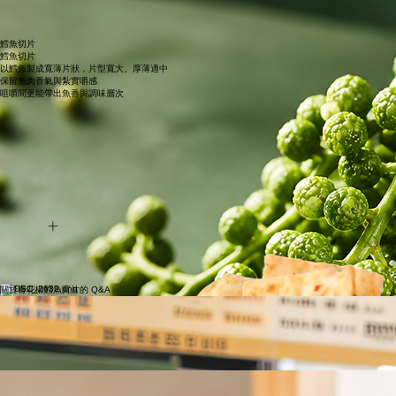
鱈魚切片
鱈魚切片
以鱈魚製成寬薄片狀，片型寬大、厚薄適中
保留魚肉香氣與紮實嚼感
咀嚼間更能帶出魚香與調味層次
青花椒鱈魚寬片
GREEN SICHUAN PEPPERCORN FISH JERKY
把海味鹹香與青花椒麻香揉進每一口
寬厚片型，嚼勁更明顯
入口是鱈魚片的鹹香
咀嚼後青花椒的清香與微麻感慢慢展開
香氣細緻、尾韻帶麻，越嚼越有層次
表面裹上椒香調味，色澤誘人
打開就能感受到滿滿食慾
立即开始
青花椒
青花椒帶有清新、帶草本感、微微柑橘調 的香氣
讓整體風味更立體，不只刺激味蕾
也留下鮮明的辛香記憶
關於青花椒鱈魚寬片的 Q&A
​Q：要到哪裡購買？
A：目前在全家便利商店就可
以買得到。下次到全家補
飲料、買點心時，也可以
順手帶 一包，試試香麻鹹
香又有嚼勁的新口味。
​Q：吃起來會不會有魚腥味？
A：產品以鱈魚片為基底，搭